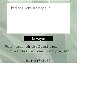
Envoyer
Pour nous joindreQuestions,
commandes, nouveau compte, etc.
514-347-3620​
ACCUEIL
LE PLANTIN RÉINVENTÉ
HISTOIRE
ESPACE MEMBRE
​GÎTE ET SPA