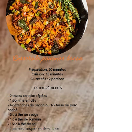
Casserole pommes bacon
Préparation: 30 minutes
Cuisson: 15 minutes
Quantités : 2 portions
LES INGRÉDIENTS
- 2 tasses carottes râpées
- 1 pomme en dés
- 4-5 tranches de bacon ou 1/2 tasse de porc
haché
- 2 c à thé de sauge
- 1 c à thé de romarin
- 1/2 c à thé de sel
- 1 poireau couper en demi-lune