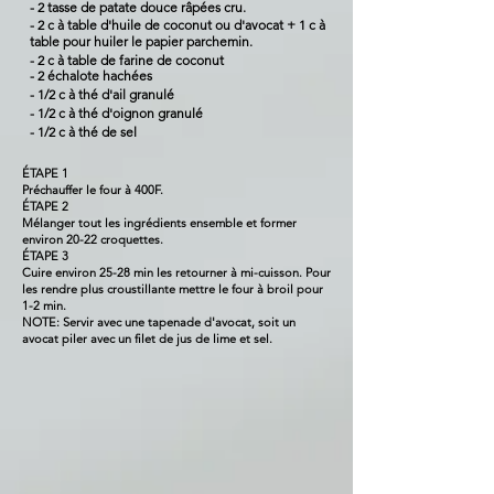
- 2 tasse de patate douce
râpées cru.
- 2 c à table d'huile de coconut ou d'avocat + 1 c à
table pour huiler le papier parchemin.
- 2 c à table de farine de coconut
- 2
échalote
hachées
- 1/2 c à thé d'ail granulé
- 1/2 c à thé
d'oignon
granulé
- 1/2 c à thé de sel
ÉTAPE 1
Préchauffer le four à 400F.
ÉTAPE 2
Mélanger tout les ingrédients ensemble et former
environ 20-22 croquettes.
ÉTAPE 3
Cuire environ 25-28 min les retourner à mi-cuisson. Pour
les rendre plus croustillante mettre le four à broil pour
1-2 min.
NOTE: Servir avec une tapenade d'avocat, soit un
avocat piler avec un filet de jus de lime et sel.