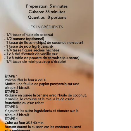
Préparation: 5 minutes
Cuisson: 35 minutes
Quantité: 8 portions
LES INGRÉDIENTS
- 1/4 tasse d'huile de
coconut
- 1/2 banane (optionnel)
- 1 tasse de flocon (chips) de coconut non sucré
- 1 tasse de noix tigré tranché
- 1/4 tasse figues séchés hachées
- 1 c à thé d'extrait de vanille pur
- 1 c à table de poudre de caroube (ou cacao)
- 1/4 tasse de miel (ou sirop d'érable)
ÉTAPE 1
Préchauffer le four à 275 F.
Mettre une feuille de papier parchemin sur une
plaque à biscuit.
ÉTAPE 2
Réduire en purée la banane avec l'huile de coconut,
la vanille, le caroube et le miel à l'aide d'une
fourchette ou d'un robot
ÉTAPE 3
Y ajouter les autre ingrédients et étendre sur la
plaque à biscuit
ÉTAPE 4
Cuire au four 35 à 40 min.
Brasser durant la cuisson car les contours cuisent
plus rapidement.