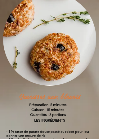
Saucisses aux bleuets
Préparation: 5 minutes
Cuisson: 15 minutes
Quantités : 3 portions
LES INGRÉDIENTS
- 1 ½ tasse de patate douce passé au robot pour leur
donner une texture de riz