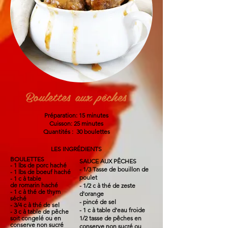
Boulettes aux pêches
Préparation: 15 minutes
Cuisson: 25 minutes
Quantités : 30 boulettes
LES INGRÉDIENTS
BOULETTES
SAUCE AUX PÊCHES
- 1 lbs de porc haché
- 1/3 Tasse de bouillon de
- 1
lbs
de boeuf haché
poulet
- 1 c à table
de
romarin haché
- 1/2 c à thé de zeste
- 1 c à thé de thym
d'orange
séché
- pincé de sel
- 3/4 c à thé de sel
- 1 c à table d'eau froide
- 3 c à table de pêche
soit congelé ou en
1/2 tasse de pêches en
conserve non sucré
conserve non sucré ou