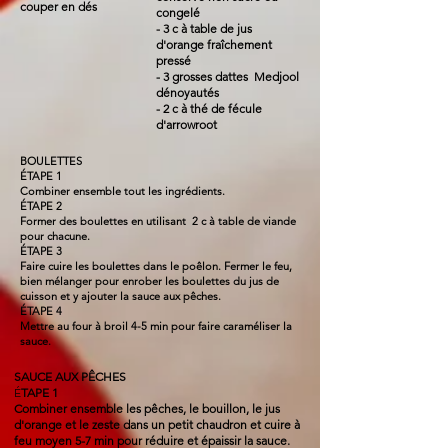
couper en dés
congelé
- 3 c à table de jus
d'orange fraîchement
pressé
- 3 grosses dattes Medjool
dénoyautés
- 2 c à thé de fécule
d'arrowroot
BOULETTES
ÉTAPE 1
Combiner ensemble tout les ingrédients.
ÉTAPE 2
Former des boulettes en utilisant 2 c à table de viande
pour chacune.
ÉTAPE 3
Faire cuire les boulettes dans le poêlon. Fermer le feu,
bien mélanger pour enrober les boulettes du jus de
cuisson et y ajouter la sauce aux pêches.
ÉTAPE 4
Mettre au four à broil 4-5 min pour faire caraméliser la
sauce.
SAUCE AUX PÊCHES
É
TAPE 1
Combiner ensemble les pêches, le bouillon, le jus
d'orange et le zeste dans un petit chaudron et cuire à
feu moyen 5-7 min pour réduire et épaissir la sauce.