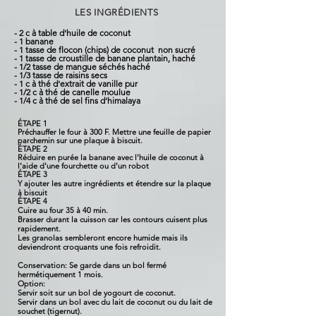
LES INGRÉDIENTS
- 2 c à table d'huile de
coconut
- 1 banane
- 1 tasse de flocon (chips) de coconut non sucré
- 1 tasse de croustille de banane plantain, haché
- 1/2 tasse de mangue séchés haché
- 1/3 tasse de raisins secs
- 1 c à thé d'extrait de vanille pur
- 1/2 c à thé de canelle moulue
- 1/4 c à thé de sel fins d'himalaya
ÉTAPE 1
Préchauffer le four à 300 F. Mettre une feuille de papier
parchemin sur une plaque à biscuit.
ÉTAPE 2
Réduire en purée la banane avec l'huile de coconut à
l'aide d'une fourchette ou d'un robot
ÉTAPE 3
Y ajouter les autre ingrédients et étendre sur la plaque
à biscuit
ÉTAPE 4
Cuire au four 35 à 40 min.
Brasser durant la cuisson car les contours cuisent plus
rapidement.
Les granolas sembleront encore humide mais ils
deviendront croquants une fois refroidit.
Conservation: Se garde dans un bol fermé
hermétiquement 1 mois.
Option:
Servir soit sur un bol de yogourt de coconut.
Servir dans un bol avec du lait de coconut ou du lait de
souchet (tigernut).