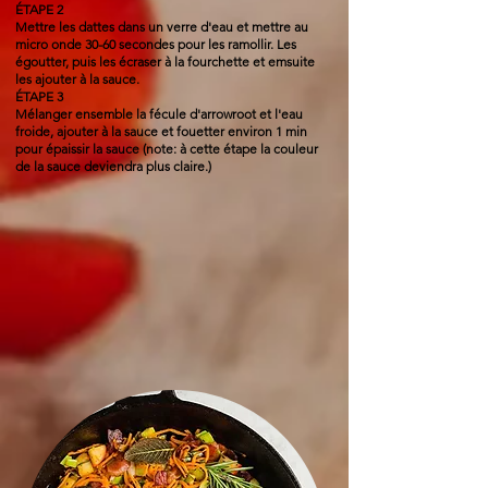
ÉTAPE 2
Mettre les dattes dans un verre d'eau et mettre au
micro onde 30-60 secondes pour les ramollir. Les
égoutter, p
uis les écraser à la fourchette et emsuite
les ajouter à la sauce.
ÉTAPE 3
Mélanger ensemble la fécule d'arrowroot et l'eau
froide, ajouter à la sauce et fouetter environ 1 min
pour épaissir la sauce (note: à cette étape la couleur
de la sauce deviendra plus claire.)