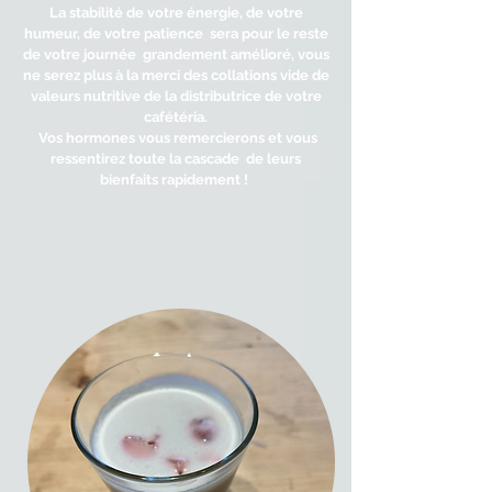
La stabilité de votre énergie, de votre
humeur, de votre patience sera pour le reste
de votre journée grandement amélioré, vous
ne serez plus à la merci des collations vide de
valeurs nutritive de la distributrice de votre
cafétéria.
Vos hormones vous remercierons et vous
ressentirez toute la cascade de leurs
bienfaits
rapidement
!