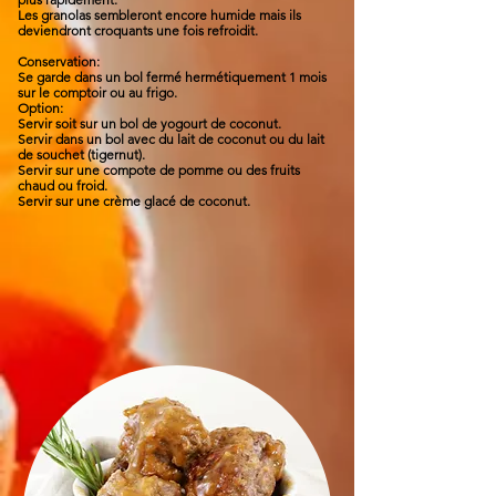
Les granolas sembleront encore humide mais ils
deviendront croquants une fois refroidit.
Conservation:
Se garde dans un bol fermé hermétiquement 1 mois
sur le comptoir ou au frigo.
Option:
Servir soit sur un bol de yogourt de coconut.
Servir dans un bol avec du lait de coconut ou du lait
de souchet (tigernut).
Servir sur une compote de pomme ou des fruits
chaud ou froid.
Servir sur une crème glacé de coconut.