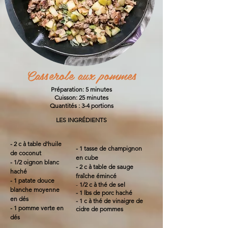
Casserole aux pommes
Préparation: 5 minutes
Cuisson: 25 minutes
Quantités : 3-4 portions
LES INGRÉDIENTS
- 2 c à table d'huile
- 1 tasse de champignon
de coconut
en cube
- 1/2 oignon blanc
- 2 c à table de sauge
haché
fraîche émincé
- 1 patate douce
-
1/2 c à thé de sel
blanche moyenne
- 1 lbs de porc haché
en dés
- 1 c à thé de vinaigre de
- 1 pomme verte en
cidre de pommes
dés