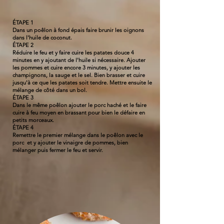
ÉTAPE 1
Dans un poêlon à fond épais faire brunir les oignons
dans l'huile de coconut.
ÉTAPE 2
Réduire le feu et y faire cuire les patates douce 4
minutes en y ajoutant de l'huile si nécessaire. Ajouter
les pommes et cuire encore 3 minutes, y ajouter les
champignons, la sauge et le sel. Bien brasser et cuire
jusqu'à ce que les patates soit tendre. Mettre ensuite le
mélange de côté dans un bol.
ÉTAPE 3
Dans le même poêlon ajouter le porc haché et le faire
cuire à feu moyen en brassant pour bien le défaire en
petits morceaux.
ÉTAPE 4
Remettre le premier mélange dans le poêlon avec le
porc et y ajouter le vinaigre de pommes, bien
mélanger puis fermer le feu et servir.