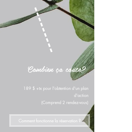
Combien ça coûte?
189 $ +tx pour l'obtention d'un plan
d'action
(Comprend 2 rendez-vous)
Comment fonctionne la réservation ?