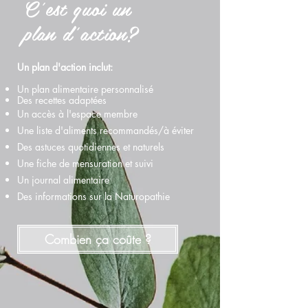
C'est quoi un
plan d'action?
Un plan d'action inclut:
Un plan alimentaire personnalisé
Des recettes adaptées
Un accès à l'espace membre
Une liste d'aliments recommandés/à éviter
Des astuces quotidiennes et naturels
Une fiche de mensuration et suivi
Un journal alimentaire
Des informations sur la Naturopathie
Combien ça coûte ?