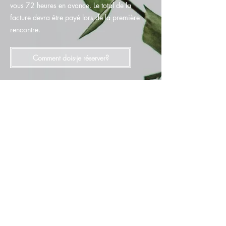
vous 72 heures en avance. Le total de la
facture devra être payé lors de la première
rencontre.
Comment dois-je réserver?
Comment dois-je
réserver?
Chez Renaître au naturel nous vous
offrons 3 choix de communications