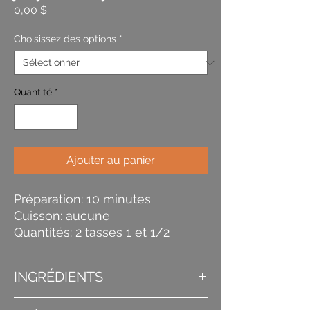
Prix
0,00 $
Choisissez des options
*
Quantité
*
Ajouter au panier
Préparation: 10 minutes
Cuisson: aucune
Quantités: 2 tasses 1 et 1/2
INGRÉDIENTS
-2 tasses de yogourt crémeux au coconut