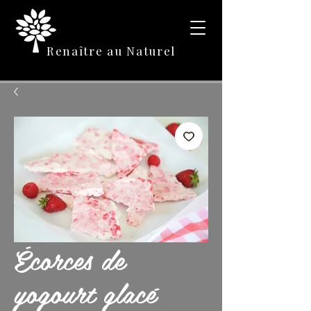
Renaître au Naturel
Écorces de
yogourt glacé