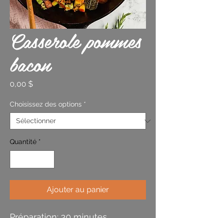
Casserole pommes
bacon
Prix
0,00 $
Choisissez des options
*
Quantité
*
Ajouter au panier
Préparation: 30 minutes