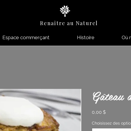
Renaître au Naturel
Espace commerçant
Histoire
Où 
Gâteau 
Prix
0,00 $
Choisissez des opti