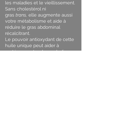
les maladies et le vieillissement.
Sans cholestérol ni
gras
trans,
elle augmente aussi
votre métabolisme et aide à
réduire le gras abdominal
récalcitrant.
Le pouvoir antioxydant de cette
huile unique peut aider à
protéger contre des maladies
comme l’ostéoporose, les
cataractes, la dégénérescence
maculaire, l’arthrite, et les
maladies du foie. De plus, elle
peut aider à protéger la peau
des rayons UV dommageables
et du vieillissement prématuré.
Enfin, parce que l’huile de fruit
de palme rouge va directement
au foie, elle n’est pas stockée