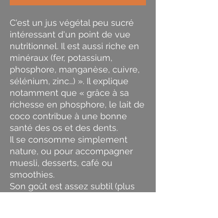
C'est un jus végétal peu sucré
intéressant d'un point de vue
nutritionnel. Il est aussi riche en
minéraux (fer, potassium,
phosphore, manganèse, cuivre,
sélénium, zinc…) ». Il explique
notamment que « grâce à sa
richesse en phosphore, le lait de
coco contribue à une bonne
santé des os et des dents.
Il se consomme simplement
nature, ou pour accompagner
muesli, desserts, café ou
smoothies.
Son goût est assez subtil (plus
subtil que la noix de coco râpée
;-), doux et se marie bien avec