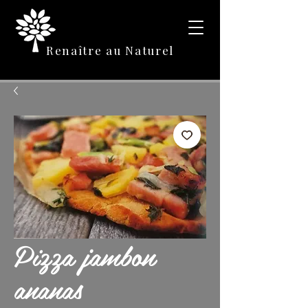
Renaître au Naturel
Pizza jambon
ananas