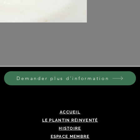
ÉTAPE 3
Mélanger tout les i
10 saucisses légère
ÉTAPE 4
Cuire dans la poêle 
fois
​Se congèle cru ou c
Demander plus d'information
ACCUEIL
LE PLANTIN RÉINVENTÉ
HISTOIRE
ESPACE MEMBRE