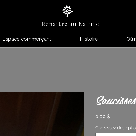
Renaître au Naturel
Espace commerçant
Histoire
Où 
Saucisse
Prix
0,00 $
Choisissez des opti