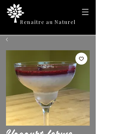
Renaître au Naturel
Yogourt ferme