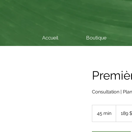
Accueil
Boutique
Premièr
Consultation | Plan
189 dollars
canadiens
45 min
4
189 
5
m