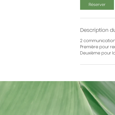
i
Réserver
n
Description d
2 communication
Première pour rem
Deuxième pour la 