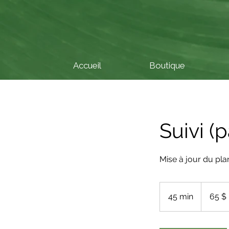
Accueil
Boutique
Suivi (
Mise à jour du pla
65 dollars
canadiens
45 min
4
65 $
5
m