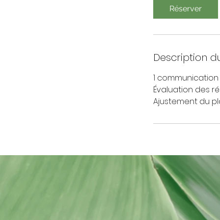
i
Réserver
n
Description d
1 communication
Évaluation des ré
Ajustement du pl