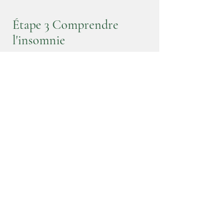
Étape 3 Comprendre
l'insomnie
L'insomnie est un trouble du sommeil
caractérisé par des difficultés à
s'endormir, à rester endormi ou à
obtenir un sommeil de qualité. Elle
peut être aiguë (temporaire) ou
chronique (à long terme), résultant
souvent du stress, de l'anxiété, de
problèmes de santé ou d'habitudes
de sommeil irrégulières. Les
symptômes incluent des difficultés
d'endormissement, des réveils
nocturnes fréquents, la fatigue diurne